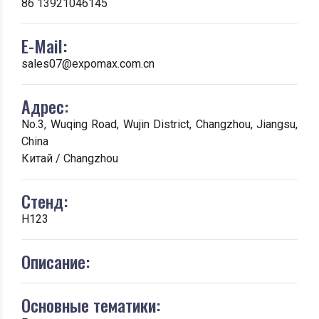
86 13921046145
E-Mail:
sales07@expomax.com.cn
Адрес:
No.3, Wuqing Road, Wujin District, Changzhou, Jiangsu,
China
Китай / Changzhou
Стенд:
H123
Описание:
Основные тематики: