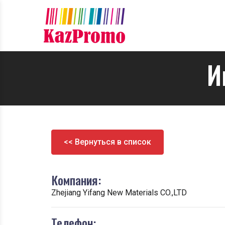
И
<< Вернуться в список
Компания:
Zhejiang Yifang New Materials CO.,LTD
Телефон: