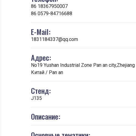
86 18367950007
86 0579-84716688
E-Mail:
1831184337@qq.com
Адрес:
No19 Yushan Industrial Zone Pan an city,Zhejiang
Китай / Pan an
Стенд:
J135
Описание:
Основные тематики: